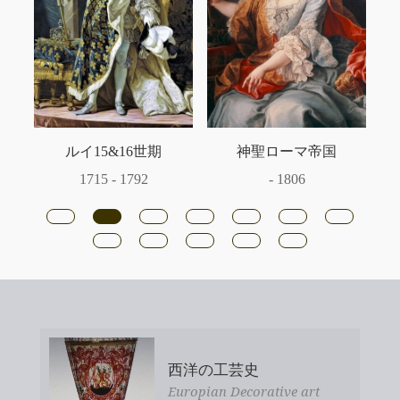
ルイ15&16世期
神聖ローマ帝国
1715 - 1792
- 1806
西洋の工芸史
Europian Decorative art