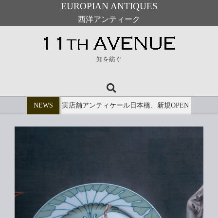
EUROPIAN ANTIQUES
西洋アンティーク
Skip
to
11th
content
知を紡ぐ
Avenue
Search
Primary
Navigation
NEWS
実店舗アンティケール日本橋、新規OPEN
Menu