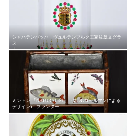
シャハテンバッハ ヴュルテンブルク王家紋章文グラ
ス
ミントン 「NATURALIST」（W.Ｓ.コールマンによる
デザイン) プランター