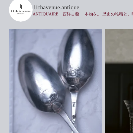
11thavenue.antique
ANTIQUAIRE 西洋古藝
本物を。
歴史の堆積と、