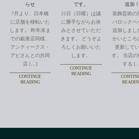
らせ
です。
追加
7月より、日本橋
21日（日曜）は誠
装飾芸術の
に店舗を移転いた
に勝手ながらお休
バロックペ
します。 昨年末ま
みとさせていただ
追加しまし
での銀座店同様、
きます。 どうぞよ
かいところ
アンティークス・
ろしくお願いいた
更新して
アピさんとの共同
します。
す。 当店の
店 […]
する […
CONTINUE
READING
CONTINUE
CONTIN
READING
READI