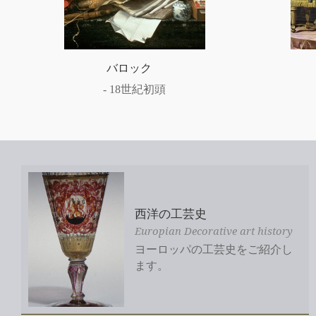
ルイ15&16世期
1715 - 1792
西洋の工芸史
Europian Decorative art history
ヨーロッパの工芸史をご紹介し
ます。