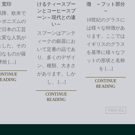
窯印
けるティースプー
徴 ～フット部分
ンとコーヒースプ
～
以降、欧米で
ーン～現代との違
18世紀のグラスに
ャポニズムの
い～
は様々な特徴があ
で日本の工芸
スプーンはアンテ
ります。ここでは
大変な人気が
ィークの銀器にお
イギリスのグラス
ました。その
いて定番の品であ
を基準に様々なフ
的なものが薩
り、多くのデザイ
ットの形状と名称
摩焼 […]
ン、種類、大きさ
を […]
があります。しか
ONTINUE
EADING
CONTINUE
し、 […]
READING
CONTINUE
READING
VIEW ALL