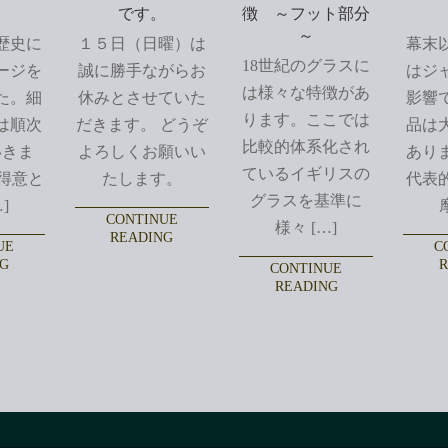
！
です。
徴 ～フット部分
～
歴史に
１５日（日曜）は
幕末
18世紀のグラスに
ージを
誠に勝手ながらお
はジ
は様々な特徴があ
た。細
休みとさせていた
影響
ります。ここでは
は順次
だきます。 どうぞ
品は
比較的体系化され
いきま
よろしくお願いい
あり
ているイギリスの
得意と
たします。
代表
グラスを基準に
]
CONTINUE
様々 […]
READING
UE
C
NG
R
CONTINUE
READING