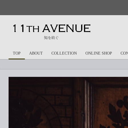
Skip
to
content
11th
知を紡ぐ
Avenue
TOP
ABOUT
COLLECTION
ONLINE SHOP
CO
Primary
Navigation
Menu