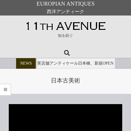
EUROPIAN ANTIQUES
西洋アンティーク
Skip
to
11th
content
知を紡ぐ
Avenue
Search
Primary
Navigation
NEWS
実店舗アンティケール日本橋、新規OPEN
Menu
日本古美術