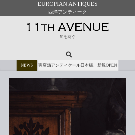
EUROPIAN ANTIQUES
西洋アンティーク
Skip
to
11th
content
知を紡ぐ
Avenue
Search
Primary
Navigation
NEWS
実店舗アンティケール日本橋、新規OPEN
Menu