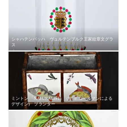
シャハテンバッハ ヴュルテンブルク王家紋章文グラ
ス
ミントン 「NATURALIST」（W.Ｓ.コールマンによる
デザイン) プランター