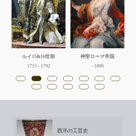
ルイ15&16世期
神聖ローマ帝国
1715 - 1792
- 1806
西洋の工芸史