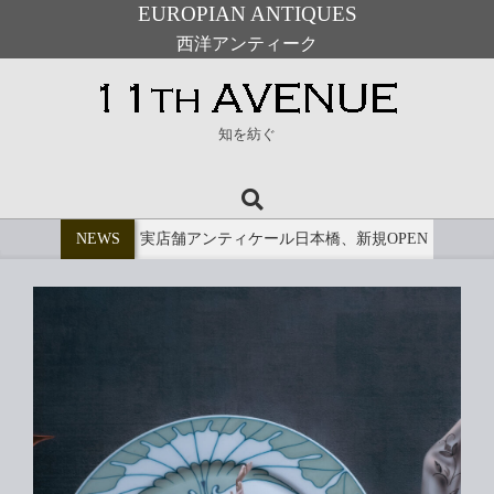
EUROPIAN ANTIQUES
西洋アンティーク
Skip
to
11th
content
知を紡ぐ
Avenue
Search
Primary
Navigation
NEWS
実店舗アンティケール日本橋、新規OPEN
Menu