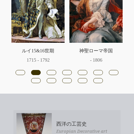
ルイ15&16世期
神聖ローマ帝国
1715 - 1792
- 1806
西洋の工芸史
Europian Decorative art