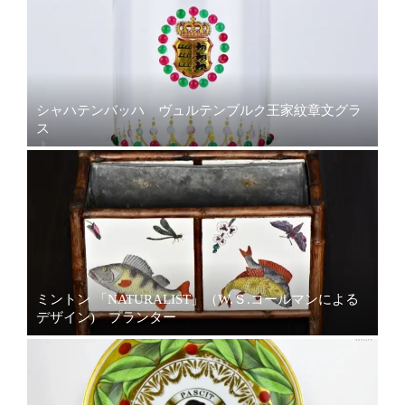
シャハテンバッハ ヴュルテンブルク王家紋章文グラ
ス
ミントン 「NATURALIST」（W.Ｓ.コールマンによる
デザイン) プランター