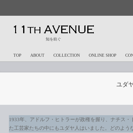
Skip
to
content
11th
知を紡ぐ
Avenue
TOP
ABOUT
COLLECTION
ONLINE SHOP
CO
Primary
Navigation
Menu
ユダ
1933年、アドルフ・ヒトラーが政権を握り、ナチス
た工芸家たちの中にもユダヤ人はいました。どのよう