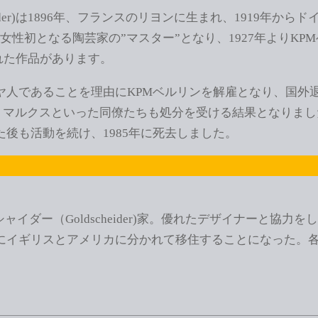
dlaender)は1896年、フランスのリヨンに生まれ、1919
女性初となる陶芸家の”マスター”となり、1927年よりK
られた作品があります。
ダヤ人であることを理由にKPMベルリンを解雇となり、国外
ト・マルクスといった同僚たちも処分を受ける結果となりま
た後も活動を続け、1985年に死去しました。
イダー（Goldscheider)家。優れたデザイナーと協
年にイギリスとアメリカに分かれて移住することになった。各