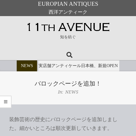
EUROPIAN ANTIQUES
西洋アンティーク
Skip
to
11th
content
知を紡ぐ
Avenue
Search
Primary
Navigation
NEWS
実店舗アンティケール日本橋、新規OPEN
Menu
バロックページを追加！
In:
NEWS
装飾芸術の歴史にバロックページを追加しまし
た。細かいところは順次更新していきます。