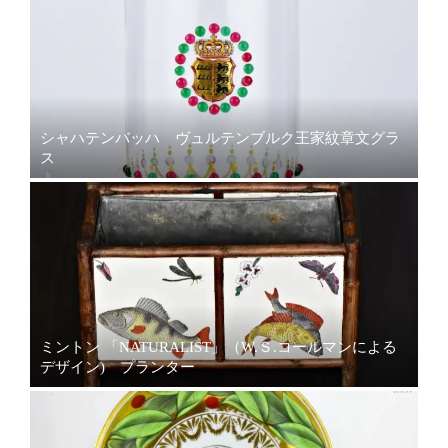
シャハテンバッハ ヴュルテンブルク王家紋章文グラ
ス
ミントン 「NATURALIST」（W.Ｓ.コールマンによる
デザイン) プランター