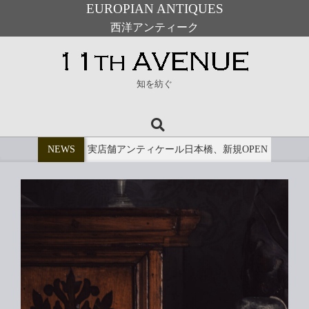
EUROPIAN ANTIQUES
西洋アンティーク
Skip
to
11th
content
知を紡ぐ
Avenue
Search
Primary
Navigation
NEWS
実店舗アンティケール日本橋、新規OPEN
Menu