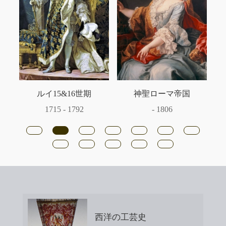
ルイ15&16世期
神聖ローマ帝国
1715 - 1792
- 1806
西洋の工芸史