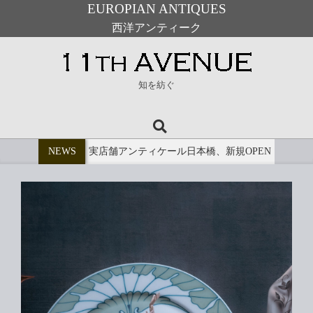
EUROPIAN ANTIQUES
西洋アンティーク
Skip
to
11th
content
知を紡ぐ
Avenue
Search
Primary
Navigation
NEWS
実店舗アンティケール日本橋、新規OPEN
Menu