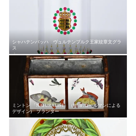
シャハテンバッハ ヴュルテンブルク王家紋章文グラ
ス
ミントン 「NATURALIST」（W.Ｓ.コールマンによる
デザイン) プランター