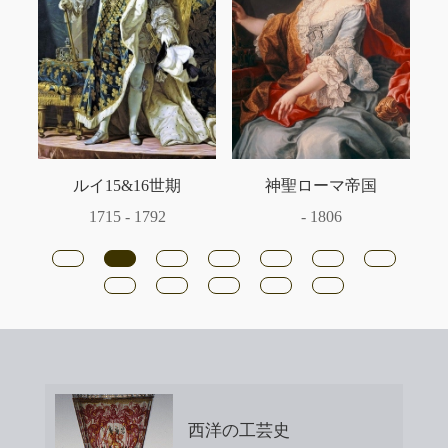
ルイ15&16世期
神聖ローマ帝国
1715 - 1792
- 1806
西洋の工芸史